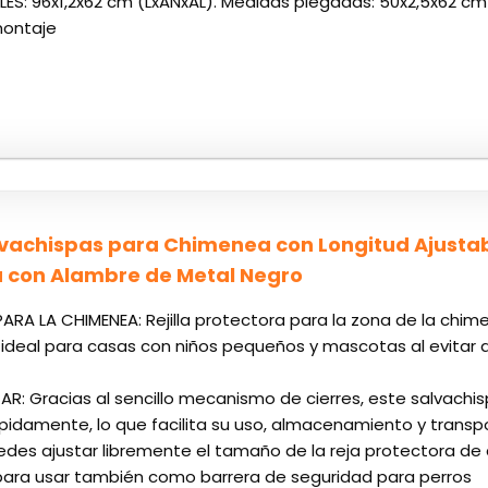
ES: 96x1,2x62 cm (LxANxAL). Medidas plegadas: 50x2,5x62 cm 
montaje
achispas para Chimenea con Longitud Ajustab
 con Alambre de Metal Negro
RA LA CHIMENEA: Rejilla protectora para la zona de la chim
 ideal para casas con niños pequeños y mascotas al evitar 
AR: Gracias al sencillo mecanismo de cierres, este salvac
idamente, lo que facilita su uso, almacenamiento y transp
uedes ajustar libremente el tamaño de la reja protectora 
 para usar también como barrera de seguridad para perros