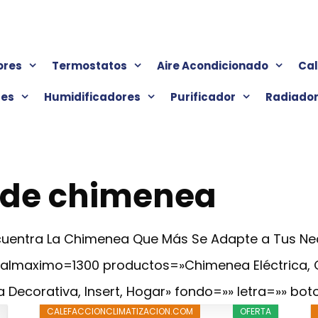
ores
Termostatos
Aire Acondicionado
Ca
res
Humidificadores
Purificador
Radiado
 de chimenea
Encuentra La Chimenea Que Más Se Adapte a Tus N
cialmaximo=1300 productos=»Chimenea Eléctrica,
 Decorativa, Insert, Hogar» fondo=»» letra=»» bot
CALEFACCIONCLIMATIZACION.COM
OFERTA