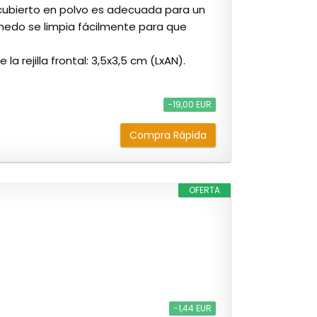
ecubierto en polvo es adecuada para un
edo se limpia fácilmente para que
a rejilla frontal: 3,5x3,5 cm (LxAN).
−19,00 EUR
Compra Rápida
OFERTA
−1,44 EUR