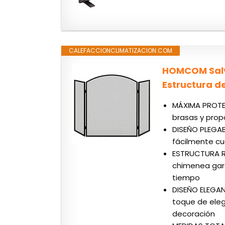
CALEFACCIONCLIMATIZACION.COM
HOMCOM Salv
Estructura d
MÁXIMA PROTEC
brasas y prop
DISEÑO PLEGAB
fácilmente cu
ESTRUCTURA RE
chimenea gara
tiempo
DISEÑO ELEGAN
toque de eleg
decoración