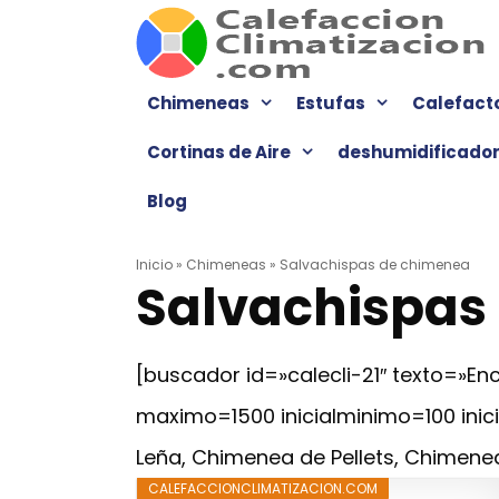
Saltar
al
contenido
Chimeneas
Estufas
Calefact
Cortinas de Aire
deshumidificado
Blog
Inicio
»
Chimeneas
»
Salvachispas de chimenea
Salvachispas
[buscador id=»calecli-21″ texto=»
maximo=1500 inicialminimo=100 ini
Leña, Chimenea de Pellets, Chimenea
CALEFACCIONCLIMATIZACION.COM