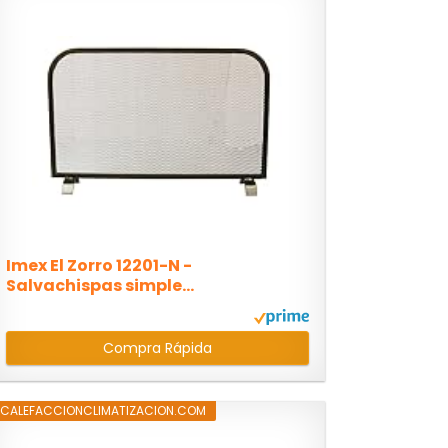
Imex El Zorro 12201-N -
Salvachispas simple...
Compra Rápida
CALEFACCIONCLIMATIZACION.COM