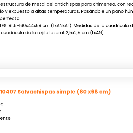
a estructura de metal del antichispas para chimenea, con r
o y expuesto a altas temperaturas. Pasándole un paño húm
 perfecta
S: 81,5-160x44x68 cm (LxANxAL). Medidas de la cuadrícula de l
uadrícula de la rejilla lateral: 2,5x2,5 cm (LxAN)
o 10407 Salvachispas simple (80 x68 cm)
co
r
tente