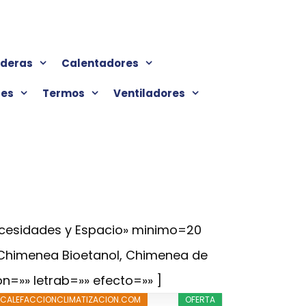
lderas
Calentadores
res
Termos
Ventiladores
ecesidades y Espacio» minimo=20
 Chimenea Bioetanol, Chimenea de
on=»» letrab=»» efecto=»» ]
CALEFACCIONCLIMATIZACION.COM
OFERTA