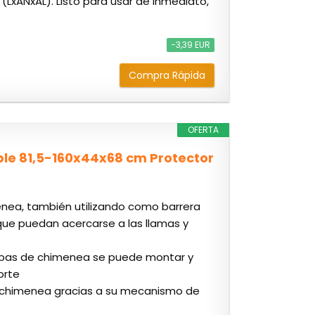
(LxANxAL). Listo para usar de inmediato,
−3,39 EUR
Compra Rápida
OFERTA
le 81,5-160x44x68 cm Protector
enea, también utilizando como barrera
que puedan acercarse a las llamas y
hispas de chimenea se puede montar y
orte
de chimenea gracias a su mecanismo de