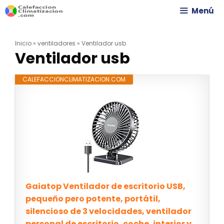
Saltar
Menú
al
Inicio
»
ventiladores
»
Ventilador usb
contenido
Ventilador usb
CALEFACCIONCLIMATIZACION.COM
Gaiatop Ventilador de escritorio USB,
pequeño pero potente, portátil,
silencioso de 3 velocidades, ventilador
personal de escritorio, coche, interior y