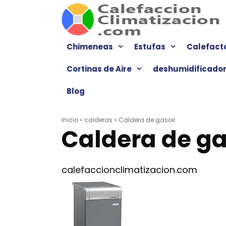
Saltar
al
contenido
Chimeneas
Estufas
Calefact
Cortinas de Aire
deshumidificado
Blog
Inicio
»
calderas
»
Caldera de gasoil
Caldera de ga
calefaccionclimatizacion.com