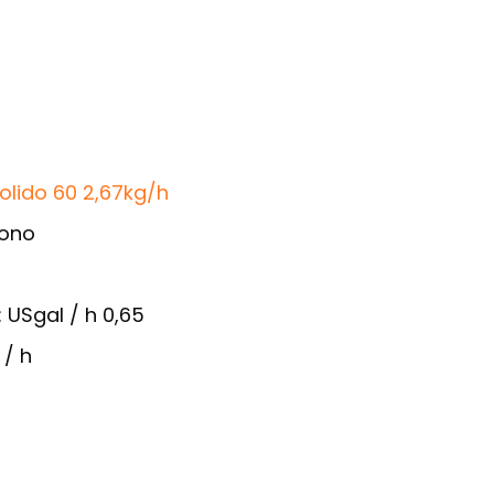
solido 60 2,67kg/h
cono
 USgal / h 0,65
 / h