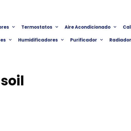
ores
Termostatos
Aire Acondicionado
Ca
res
Humidificadores
Purificador
Radiado
soil