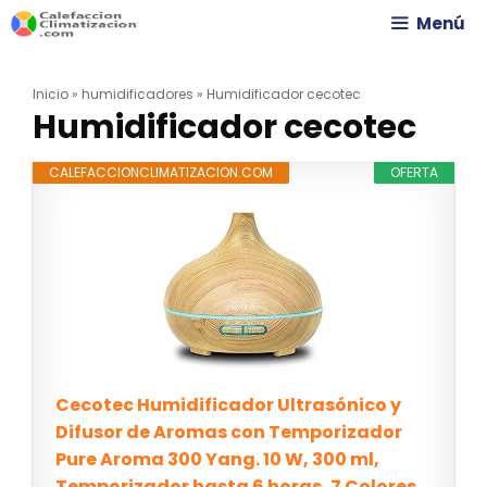
Saltar
Menú
al
Inicio
»
humidificadores
»
Humidificador cecotec
contenido
Humidificador cecotec
CALEFACCIONCLIMATIZACION.COM
OFERTA
Cecotec Humidificador Ultrasónico y
Difusor de Aromas con Temporizador
Pure Aroma 300 Yang. 10 W, 300 ml,
Temporizador hasta 6 horas, 7 Colores