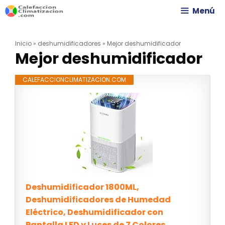
Saltar
Menú
al
Inicio
»
deshumidificadores
»
Mejor deshumidificador
contenido
Mejor deshumidificador
CALEFACCIONCLIMATIZACION.COM
Deshumidificador 1800ML,
Deshumidificadores de Humedad
Eléctrico, Deshumidificador con
Pantalla LED y Luces de 7 Colores,