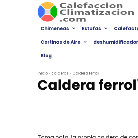
Saltar
al
contenido
Chimeneas
Estufas
Calefact
Cortinas de Aire
deshumidificado
Blog
Inicio
»
calderas
»
Caldera ferroli
Caldera ferrol
Toma nota: la propia caldera de con