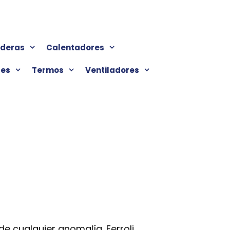
lderas
Calentadores
res
Termos
Ventiladores
e cualquier anomalía. Ferroli