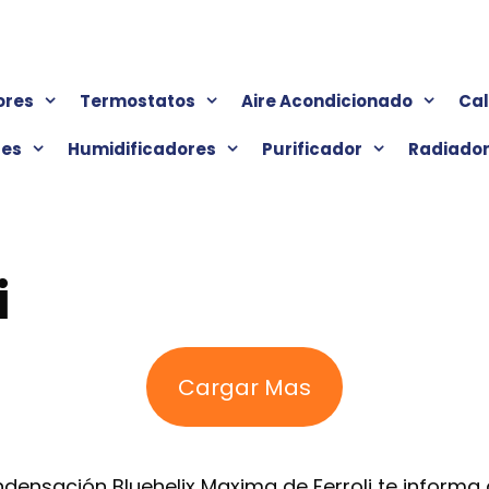
ores
Termostatos
Aire Acondicionado
Ca
res
Humidificadores
Purificador
Radiado
i
Cargar Mas
densación Bluehelix Maxima de Ferroli te informa d