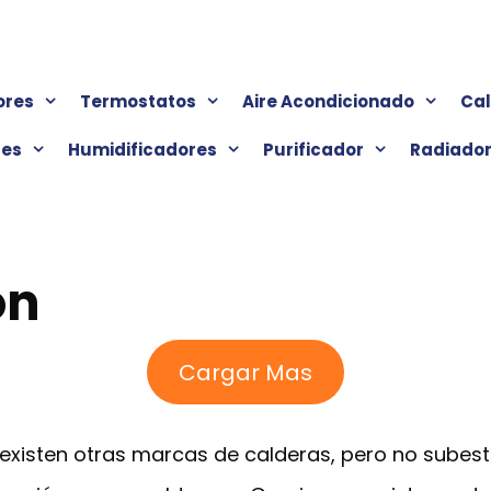
ores
Termostatos
Aire Acondicionado
Ca
res
Humidificadores
Purificador
Radiado
on
Cargar Mas
d existen otras marcas de calderas, pero no subes