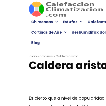
Saltar
al
contenido
Chimeneas
Estufas
Calefact
Cortinas de Aire
deshumidificado
Blog
Inicio
»
calderas
»
Caldera ariston
Caldera arist
Es cierto que a nivel de popularida