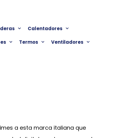
lderas
Calentadores
res
Termos
Ventiladores
times a esta marca italiana que