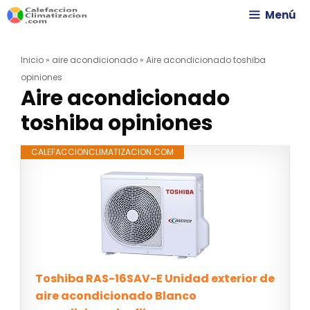
Saltar
Menú
al
Inicio
»
aire acondicionado
»
Aire acondicionado toshiba
contenido
opiniones
Aire acondicionado
toshiba opiniones
CALEFACCIONCLIMATIZACION.COM
Toshiba RAS-16SAV-E Unidad exterior de
aire acondicionado Blanco