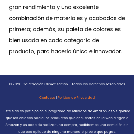
gran rendimiento y una excelente
combinación de materiales y acabados de
primera; además, su paleta de colores es
bien usada en cada categoría de
producto, para hacerlo único e innovador.
© 2026 Calefacción Climatización - Todos los derechos reservados
Contacto
|
Política de Privacidad
Este sitio es paticipe en el programa de Afiliados de Amazon, eso significa
que los enlaces hacia los productos que encuentres en la web dirigen a
Amazon y en caso de realizar una compra, recibiremos una comisión sin
que eso aplique de ninguna manera el precio que pagas.