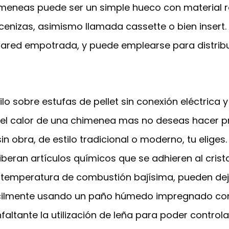
himeneas puede ser un simple hueco con material re
-cenizas, asimismo llamada cassette o bien insert.
red empotrada, y puede emplearse para distribuir
lo sobre estufas de pellet sin conexión eléctrica
as el calor de una chimenea mas no deseas hacer p
n obra, de estilo tradicional o moderno, tu elige
iberan artículos químicos que se adhieren al crist
temperatura de combustión bajísima, pueden dejar r
fácilmente usando un paño húmedo impregnado con c
faltante la utilización de leña para poder control