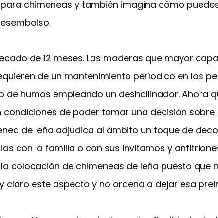
os para chimeneas y también imagina cómo puedes 
desembolso.
secado de 12 meses. Las maderas que mayor capaci
equieren de un mantenimiento períodico en los peri
cto de humos empleando un deshollinador. Ahora 
en condiciones de poder tomar una decisión sobr
enea de leña adjudica al ámbito un toque de deco
as con la familia o con sus invitamos y anfitriones
 la colocación de chimeneas de leña puesto que no
y claro este aspecto y no ordena a dejar esa prein