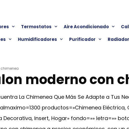
ores
Termostatos
Aire Acondicionado
Ca
res
Humidificadores
Purificador
Radiado
n chimenea
alon moderno con 
Encuentra La Chimenea Que Más Se Adapte a Tus N
cialmaximo=1300 productos=»Chimenea Eléctrica,
 Decorativa, Insert, Hogar» fondo=»» letra=»» bot
o con chimenea a precios económicos, con un di