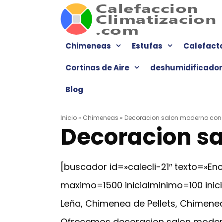
Saltar
al
contenido
Chimeneas
Estufas
Calefact
Cortinas de Aire
deshumidificado
Blog
Inicio
»
Chimeneas
»
Decoracion salon moderno co
Decoracion s
[buscador id=»calecli-21″ texto=»
maximo=1500 inicialminimo=100 ini
Leña, Chimenea de Pellets, Chimenea
Ofrecemos decoracion salon modern