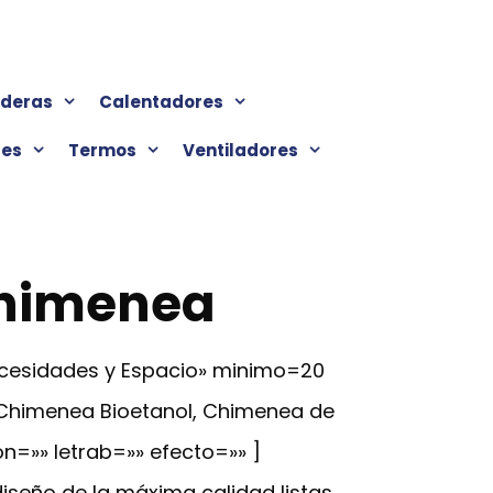
lderas
Calentadores
res
Termos
Ventiladores
chimenea
ecesidades y Espacio» minimo=20
 Chimenea Bioetanol, Chimenea de
on=»» letrab=»» efecto=»» ]
seño de la máxima calidad listas