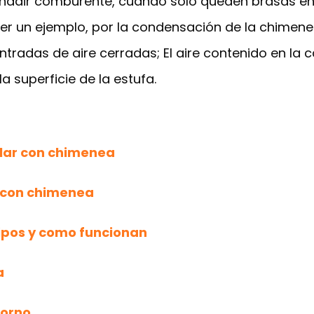
e añadir comburente, cuando solo queden brasas e
r un ejemplo, por la condensación de la chimene
ntradas de aire cerradas; El aire contenido en la
 superficie de la estufa.
lar con chimenea
 con chimenea
tipos y como funcionan
a
horno