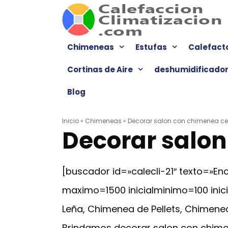
Saltar
al
contenido
Chimeneas
Estufas
Calefact
Cortinas de Aire
deshumidificado
Blog
Inicio
»
Chimeneas
»
Decorar salon con chimenea ce
Decorar salon
[buscador id=»calecli-21″ texto=»
maximo=1500 inicialminimo=100 ini
Leña, Chimenea de Pellets, Chimenea
Brindamos decorar salon con chimen