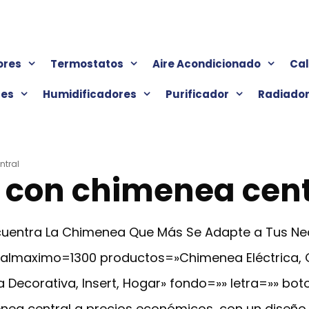
ores
Termostatos
Aire Acondicionado
Ca
res
Humidificadores
Purificador
Radiado
ntral
 con chimenea cent
Encuentra La Chimenea Que Más Se Adapte a Tus N
cialmaximo=1300 productos=»Chimenea Eléctrica,
 Decorativa, Insert, Hogar» fondo=»» letra=»» bot
ea central a precios económicos, con un diseño 