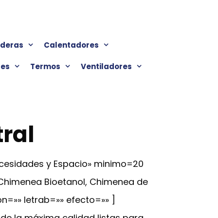
lderas
Calentadores
res
Termos
Ventiladores
ral
ecesidades y Espacio» minimo=20
 Chimenea Bioetanol, Chimenea de
on=»» letrab=»» efecto=»» ]
de la máxima calidad listas para