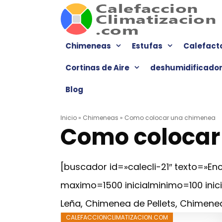
Saltar
al
contenido
Chimeneas
Estufas
Calefact
Cortinas de Aire
deshumidificado
Blog
Inicio
»
Chimeneas
»
Como colocar una chimenea
Como colocar
[buscador id=»calecli-21″ texto=»
maximo=1500 inicialminimo=100 ini
Leña, Chimenea de Pellets, Chimenea
CALEFACCIONCLIMATIZACION.COM