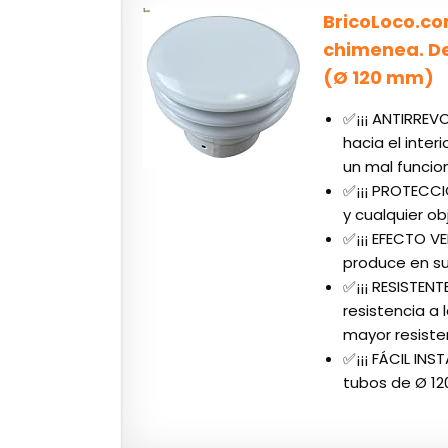
BricoLoco.co
chimenea. De
(Ø 120 mm)
✅¡¡¡ ANTIRREVO
hacia el inter
un mal funcio
✅¡¡¡ PROTECCIÓ
y cualquier ob
✅¡¡¡ EFECTO V
produce en su
✅¡¡¡ RESISTEN
resistencia a
mayor resiste
✅¡¡¡ FÁCIL INS
tubos de Ø 1