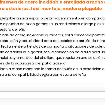
enea de acero inoxidable enrollada a mano e
 exteriores, fácil montaje, madera plegable
 plegable ahorra espacio de almacenamiento en comparación
ón a prueba de óxido garantiza un rendimiento a largo pla
estufa de leña
inas de acero inoxidable duraderas, esta chimenea portátil d
la corrosión y portabilidad para accesorios de estufa de t
rfectamente a tiendas de campaña o situaciones de calef
ble cortables que garantizan la colocación de altura para un
mpistas y amantes del aire libre que requieren una solución 
nes de la naturaleza o el patio trasero
ollado a mano mantiene la forma después de la exposición 
ara una compatibilidad segura con estufa de leña