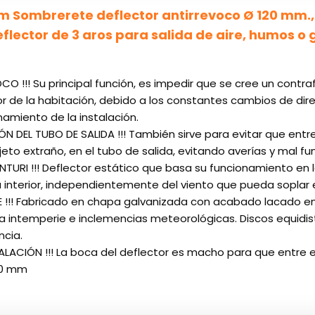
m Sombrerete deflector antirrevoco Ø 120 mm.
flector de 3 aros para salida de aire, humos o
CO !!! Su principal función, es impedir que se cree un contra
ior de la habitación, debido a los constantes cambios de dir
namiento de la instalación.
N DEL TUBO DE SALIDA !!! También sirve para evitar que entren
jeto extraño, en el tubo de salida, evitando averías y mal fu
ENTURI !!! Deflector estático que basa su funcionamiento en 
 interior, independientemente del viento que pueda soplar e
TE !!! Fabricado en chapa galvanizada con acabado lacado en
 la intemperie e inclemencias meteorológicas. Discos equidis
ncia.
TALACIÓN !!! La boca del deflector es macho para que entre e
20 mm