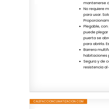
mantenerse de
No requiere m
para usar. Sol
Proporcionamo
Plegable, con
puede plegar 
puerta se abre
para abrirla.
Barrera multi
habitaciones p
Segura y de c
resistencia al
CALEFACCIONCLIMATIZACION.COM