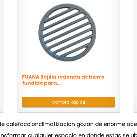
FUANA Rejilla redonda de hierro
fundido para...
Compra Rápida
 calefaccionclimatizacion gozan de enorme acept
ansformar cualquier espacio en donde estas se ub