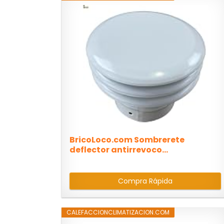
BricoLoco.com Sombrerete
deflector antirrevoco...
Compra Rápida
CALEFACCIONCLIMATIZACION.COM