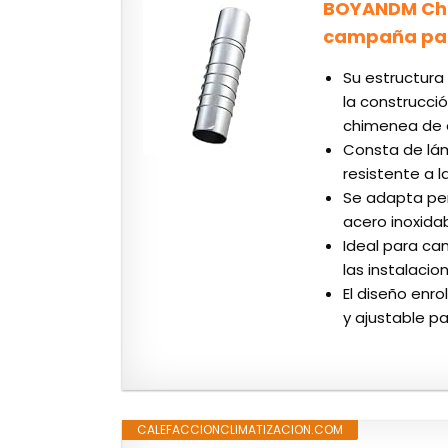
BOYANDM Chim
campaña para
Su estructura
la construcci
chimenea de 
Consta de lám
resistente a 
Se adapta pe
acero inoxida
Ideal para ca
las instalacio
El diseño enr
y ajustable p
CALEFACCIONCLIMATIZACION.COM