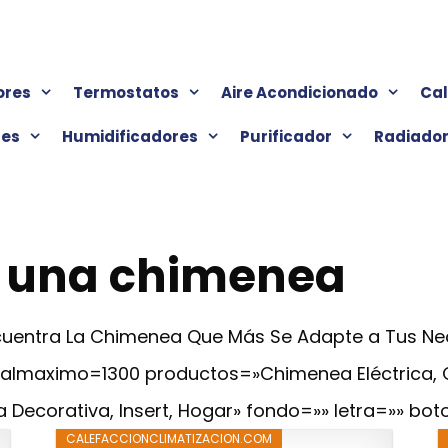
ores
Termostatos
Aire Acondicionado
Ca
res
Humidificadores
Purificador
Radiado
 una chimenea
Encuentra La Chimenea Que Más Se Adapte a Tus N
cialmaximo=1300 productos=»Chimenea Eléctrica,
 Decorativa, Insert, Hogar» fondo=»» letra=»» bot
CALEFACCIONCLIMATIZACION.COM