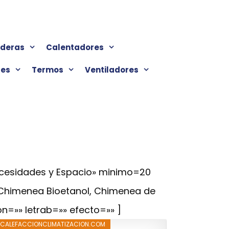
lderas
Calentadores
res
Termos
Ventiladores
ecesidades y Espacio» minimo=20
 Chimenea Bioetanol, Chimenea de
on=»» letrab=»» efecto=»» ]
CALEFACCIONCLIMATIZACION.COM