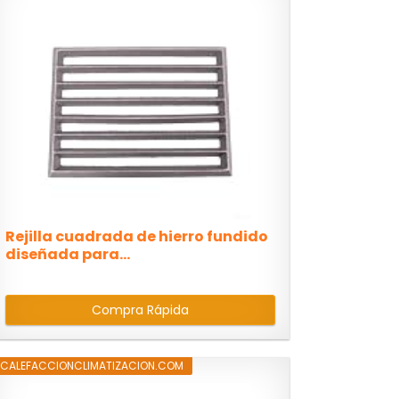
Rejilla cuadrada de hierro fundido
diseñada para...
Compra Rápida
CALEFACCIONCLIMATIZACION.COM