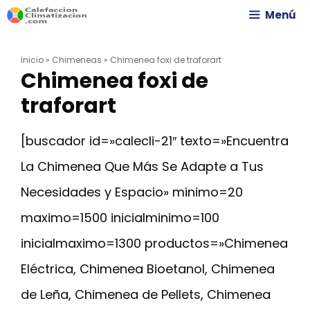
Saltar
Menú
al
Inicio
»
Chimeneas
»
Chimenea foxi de traforart
contenido
Chimenea foxi de
traforart
[buscador id=»calecli-21″ texto=»Encuentra
La Chimenea Que Más Se Adapte a Tus
Necesidades y Espacio» minimo=20
maximo=1500 inicialminimo=100
inicialmaximo=1300 productos=»Chimenea
Eléctrica, Chimenea Bioetanol, Chimenea
de Leña, Chimenea de Pellets, Chimenea