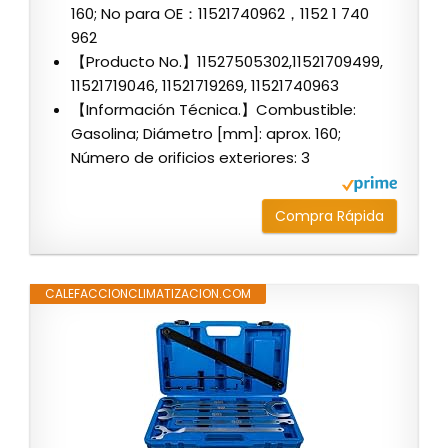
160; No para OE：11521740962，1152 1 740
962
【Producto No.】11527505302,11521709499,
11521719046, 11521719269, 11521740963
【Información Técnica.】Combustible:
Gasolina; Diámetro [mm]: aprox. 160;
Número de orificios exteriores: 3
Compra Rápida
CALEFACCIONCLIMATIZACION.COM