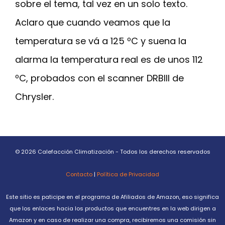
sobre el tema, tal vez en un solo texto.
Aclaro que cuando veamos que la
temperatura se vá a 125 ºC y suena la
alarma la temperatura real es de unos 112
ºC, probados con el scanner DRBIII de
Chrysler.
© 2026 Calefacción Climatización - Todos los derechos reservados
Contacto
|
Política de Privacidad
Este sitio es paticipe en el programa de Afiliados de Amazon, eso significa
que los enlaces hacia los productos que encuentres en la web dirigen a
Amazon y en caso de realizar una compra, recibiremos una comisión sin