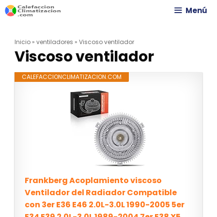
Saltar
Menú
al
Inicio
»
ventiladores
»
Viscoso ventilador
contenido
Viscoso ventilador
CALEFACCIONCLIMATIZACION.COM
Frankberg Acoplamiento viscoso
Ventilador del Radiador Compatible
con 3er E36 E46 2.0L-3.0L 1990-2005 5er
E34 E39 2.0L-3.0L 1989-2004 7er E38 X5