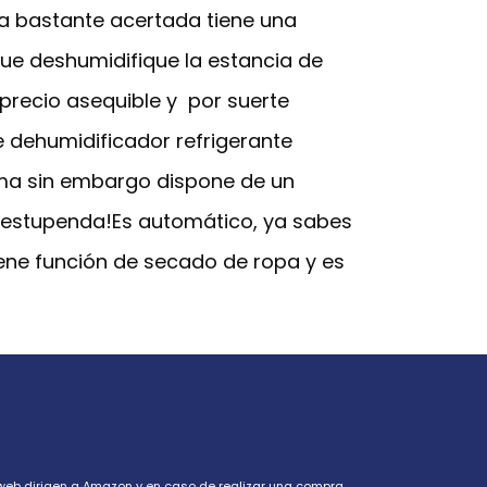
ca bastante acertada tiene una
que deshumidifique la estancia de
recio asequible y por suerte
 dehumidificador refrigerante
ama sin embargo dispone de un
e estupenda!Es automático, ya sabes
ene función de secado de ropa y es
 web dirigen a Amazon y en caso de realizar una compra,