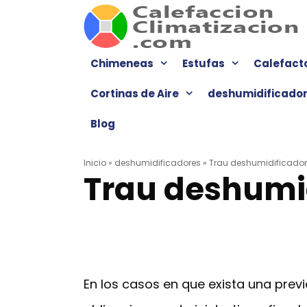
Saltar
al
contenido
Chimeneas
Estufas
Calefact
Cortinas de Aire
deshumidificado
Blog
Inicio
»
deshumidificadores
»
Trau deshumidificador
Trau deshumi
En los casos en que exista una previa