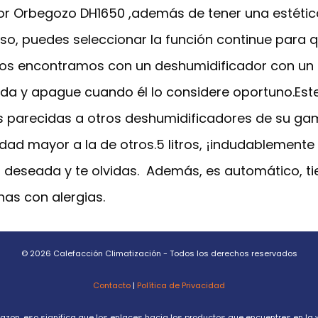
ador Orbegozo DH1650 ,además de tener una estéti
uso, puedes seleccionar la función continue para 
os encontramos con un deshumidificador con un p
da y apague cuando él lo considere oportuno.Este
s parecidas a otros deshumidificadores de su g
dad mayor a la de otros.5 litros, ¡indudablement
a deseada y te olvidas. Además, es automático, ti
nas con alergias.
© 2026 Calefacción Climatización - Todos los derechos reservados
Contacto
|
Política de Privacidad
Amazon, eso significa que los enlaces hacia los productos que encuentres en la