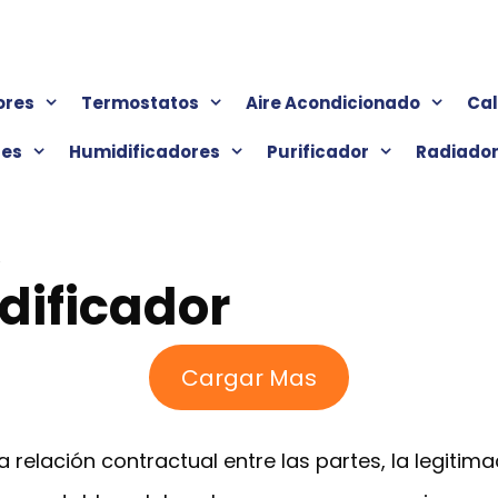
ores
Termostatos
Aire Acondicionado
Ca
res
Humidificadores
Purificador
Radiado
dificador
Cargar Mas
 relación contractual entre las partes, la legitima