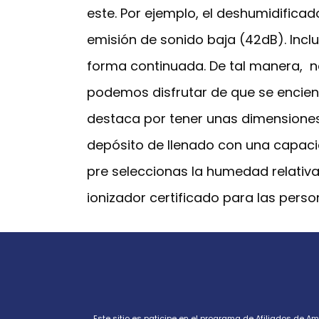
este. Por ejemplo, el deshumidific
emisión de sonido baja (42dB). Incl
forma continuada. De tal manera, n
podemos disfrutar de que se encien
destaca por tener unas dimensione
depósito de llenado con una capaci
pre seleccionas la humedad relativ
ionizador certificado para las perso
Este sitio es paticipe en el programa de Afiliados de 