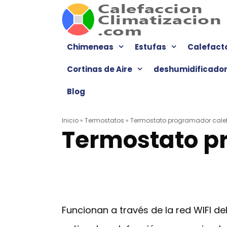
Saltar
al
contenido
Chimeneas
Estufas
Calefact
Cortinas de Aire
deshumidificado
Blog
Inicio
»
Termostatos
»
Termostato programador cale
Termostato p
Funcionan a través de la red WIFI d