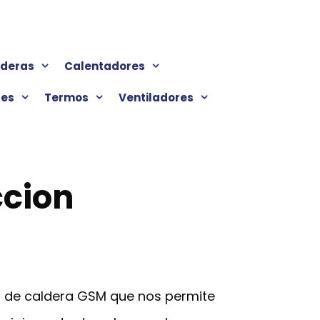
lderas
Calentadores
res
Termos
Ventiladores
ccion
or de caldera GSM que nos permite