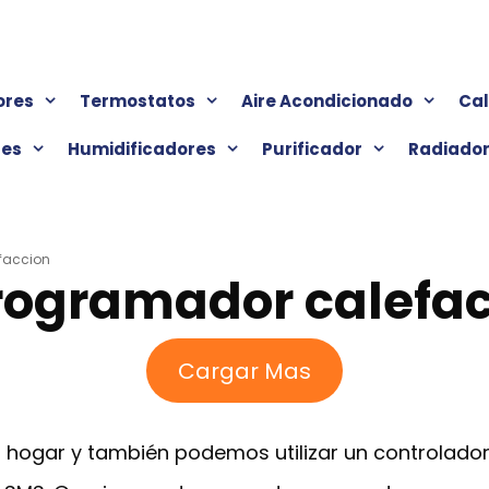
ores
Termostatos
Aire Acondicionado
Ca
res
Humidificadores
Purificador
Radiado
faccion
rogramador calefa
Cargar Mas
el hogar y también podemos utilizar un controlad