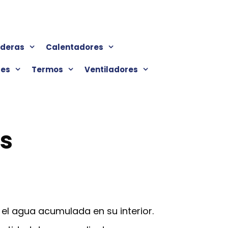
lderas
Calentadores
res
Termos
Ventiladores
os
 el agua acumulada en su interior.