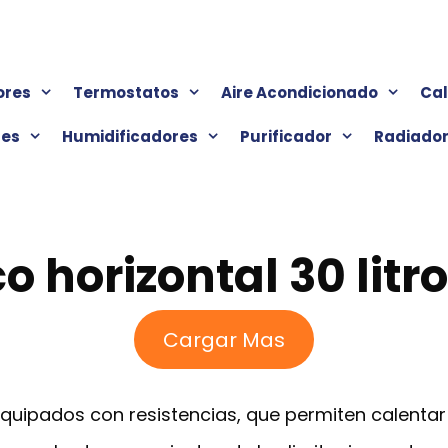
ores
Termostatos
Aire Acondicionado
Ca
res
Humidificadores
Purificador
Radiado
o horizontal 30 litr
Cargar Mas
equipados con resistencias, que permiten calentar