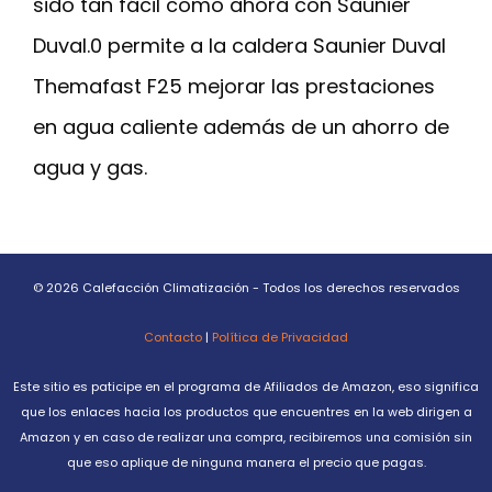
sido tan fácil como ahora con Saunier
Duval.0 permite a la caldera Saunier Duval
Themafast F25 mejorar las prestaciones
en agua caliente además de un ahorro de
agua y gas.
© 2026 Calefacción Climatización - Todos los derechos reservados
Contacto
|
Política de Privacidad
Este sitio es paticipe en el programa de Afiliados de Amazon, eso significa
que los enlaces hacia los productos que encuentres en la web dirigen a
Amazon y en caso de realizar una compra, recibiremos una comisión sin
que eso aplique de ninguna manera el precio que pagas.