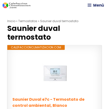
Saltar
Menú
al
Inicio
»
Termostatos
»
Saunier duval termostato
contenido
Saunier duval
termostato
CALEFACCIONCLIMATIZACION.COM
Saunier Duval e7c - Termostato de
control ambiental, Blanco