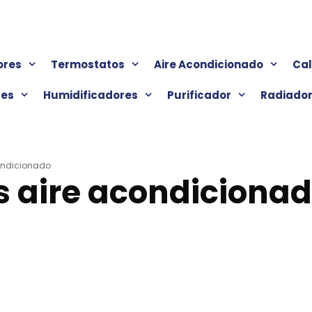
ores
Termostatos
Aire Acondicionado
Ca
res
Humidificadores
Purificador
Radiado
ondicionado
 aire acondiciona
m