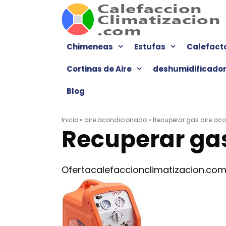
Saltar
al
contenido
Chimeneas
Estufas
Calefact
Cortinas de Aire
deshumidificado
Blog
Inicio
»
aire acondicionado
»
Recuperar gas aire ac
Recuperar gas
Oferta
calefaccionclimatizacion.co