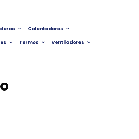
lderas
Calentadores
res
Termos
Ventiladores
do