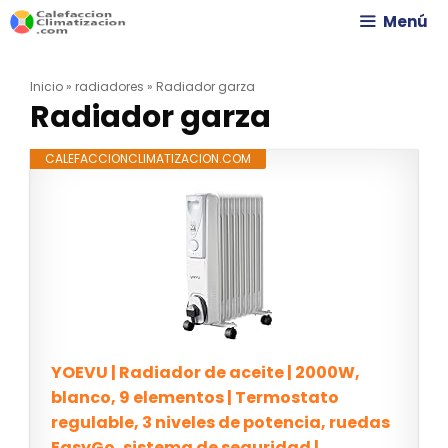
Saltar
Menú
al
Inicio
»
radiadores
»
Radiador garza
contenido
Radiador garza
CALEFACCIONCLIMATIZACION.COM
YOEVU | Radiador de aceite | 2000W,
blanco, 9 elementos | Termostato
regulable, 3 niveles de potencia, ruedas
EasyGo, sistema de seguridad |