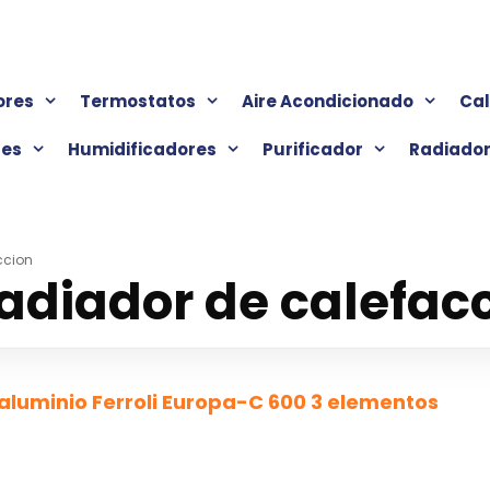
ores
Termostatos
Aire Acondicionado
Ca
res
Humidificadores
Purificador
Radiado
ccion
radiador de calefac
aluminio Ferroli Europa-C 600 3 elementos