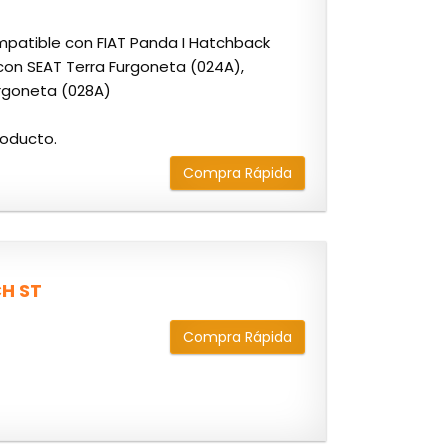
mpatible con FIAT Panda I Hatchback
con SEAT Terra Furgoneta (024A),
urgoneta (028A)
roducto.
Compra Rápida
CH ST
Compra Rápida