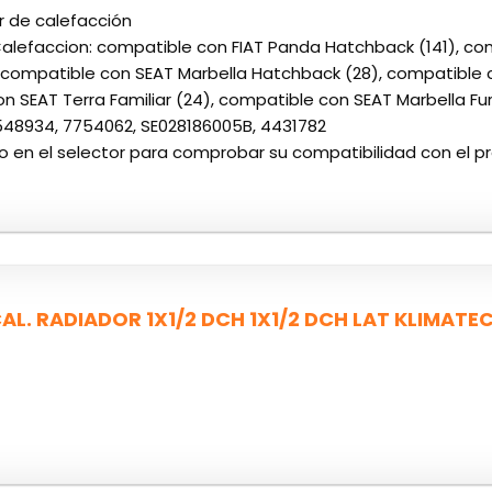
r de calefacción
alefaccion: compatible con FIAT Panda Hatchback (141), co
, compatible con SEAT Marbella Hatchback (28), compatible 
n SEAT Terra Familiar (24), compatible con SEAT Marbella F
48934, 7754062, SE028186005B, 4431782
ulo en el selector para comprobar su compatibilidad con el p
L. RADIADOR 1X1/2 DCH 1X1/2 DCH LAT KLIMATE