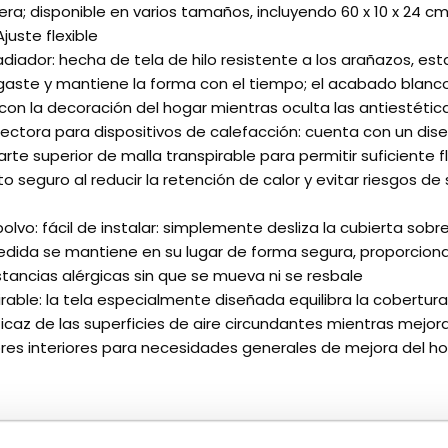
ra; disponible en varios tamaños, incluyendo 60 x 10 x 24 cm, 8
juste flexible
diador: hecha de tela de hilo resistente a los arañazos, es
sgaste y mantiene la forma con el tiempo; el acabado blanc
on la decoración del hogar mientras oculta las antiestétic
ctora para dispositivos de calefacción: cuenta con un dis
rte superior de malla transpirable para permitir suficiente f
o seguro al reducir la retención de calor y evitar riesgos d
olvo: fácil de instalar: simplemente desliza la cubierta sobre
edida se mantiene en su lugar de forma segura, proporciona
stancias alérgicas sin que se mueva ni se resbale
rable: la tela especialmente diseñada equilibra la cobertura 
ficaz de las superficies de aire circundantes mientras mejora
ores interiores para necesidades generales de mejora del h