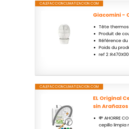
CALEFACCIONCLIMATIZACION.COM
Giacomini - 
Tête thermos
Produit de cou
Référence du 
Poids du produi
ref 2 :R470X00
CALEFACCIONCLIMATIZACION.COM
EL Original 
sin Arañazos 
💸 AHORRE COS
cepillo limpi