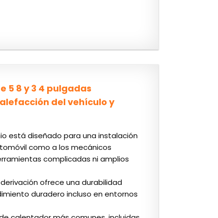
e 5 8 y 3 4 pulgadas
alefacción del vehículo y
inio está diseñado para una instalación
automóvil como a los mecánicos
herramientas complicadas ni amplios
e derivación ofrece una durabilidad
dimiento duradero incluso en entornos
 de calentador más comunes, incluidas