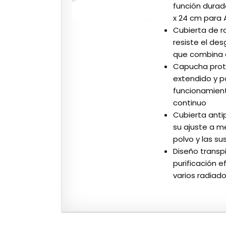
función durade
x 24 cm para A
Cubierta de ra
resiste el de
que combina c
Capucha prote
extendido y pa
funcionamient
continuo
Cubierta antip
su ajuste a m
polvo y las su
Diseño transpi
purificación e
varios radiad