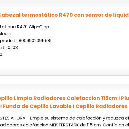
Cabezal termostático R470 con sensor de líqui
tatique R470 Clip-Clap
leur :
produit : 8009902095581
t : 0.103
01
Cepillo Limpia Radiadores Calefaccion 115cm I 
I Funda de Cepillo Lavable I Cepillo Radiadores 
TES AHORA - Limpie su sistema de calefacción y reduzca ef
a radiadores calefaccion MEISTERSTARK de 115 cm. Confíe en 