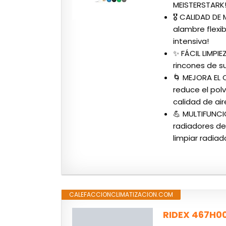
MEISTERSTARK
🎖️ CALIDAD D
alambre flexi
intensiva!
✨ FÁCIL LIMPIE
rincones de su 
🌀 MEJORA EL 
reduce el polv
calidad de air
💪 MULTIFUNCI
radiadores de 
limpiar radiad
CALEFACCIONCLIMATIZACION.COM
RIDEX 467H00