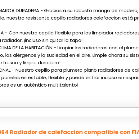
!
E MARCA DURADERA - Gracias a su robusto mango de madera, l
ble, nuestro resistente cepillo radiadores calefaccion está
ZA - Con nuestro cepillo flexible para los limpiador radiadore
radiador, ¡incluso sin quitar la tapa!
CLIMA DE LA HABITACIÓN - Limpiar los radiadores con el plum
o, los alérgenos y la suciedad en el aire. Limpie ahora su s
e fresco y limpio duradera!
ONAL - Nuestro cepillo para plumero plano radiadores de ca
paneles es estable, flexible y puede entrar incluso en espac
ores es un auténtico multitalento!
64 Radiador de calefacción compatible con FI