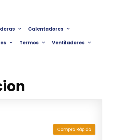
lderas
Calentadores
res
Termos
Ventiladores
cion
Compra Rápida