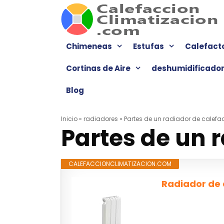
Saltar
al
contenido
Chimeneas
Estufas
Calefact
Cortinas de Aire
deshumidificado
Blog
Inicio
»
radiadores
»
Partes de un radiador de calefa
Partes de un 
CALEFACCIONCLIMATIZACION.COM
Radiador de 