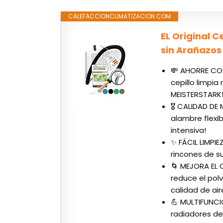
CALEFACCIONCLIMATIZACION.COM
EL Original 
sin Arañazos 
💸 AHORRE COS
cepillo limpi
MEISTERSTARK
🎖️ CALIDAD D
alambre flexi
intensiva!
✨ FÁCIL LIMPIE
rincones de su 
🌀 MEJORA EL 
reduce el polv
calidad de air
💪 MULTIFUNCI
radiadores de 