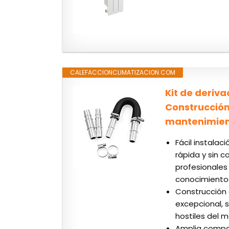
CALEFACCIONCLIMATIZACION.COM
Kit de deriv
Construcción
mantenimie
Fácil instalac
rápida y sin 
profesionales
conocimiento
Construcción d
excepcional, 
hostiles del m
Amplia compat