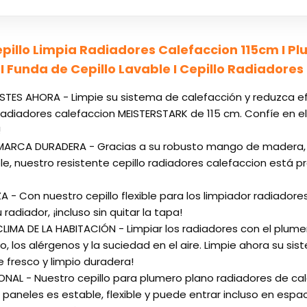
Cepillo Limpia Radiadores Calefaccion 115cm I 
I Funda de Cepillo Lavable I Cepillo Radiadore
TES AHORA - Limpie su sistema de calefacción y reduzca ef
a radiadores calefaccion MEISTERSTARK de 115 cm. Confíe en 
!
E MARCA DURADERA - Gracias a su robusto mango de madera, l
ble, nuestro resistente cepillo radiadores calefaccion está
ZA - Con nuestro cepillo flexible para los limpiador radiadore
radiador, ¡incluso sin quitar la tapa!
CLIMA DE LA HABITACIÓN - Limpiar los radiadores con el plum
o, los alérgenos y la suciedad en el aire. Limpie ahora su s
e fresco y limpio duradera!
ONAL - Nuestro cepillo para plumero plano radiadores de ca
paneles es estable, flexible y puede entrar incluso en espac