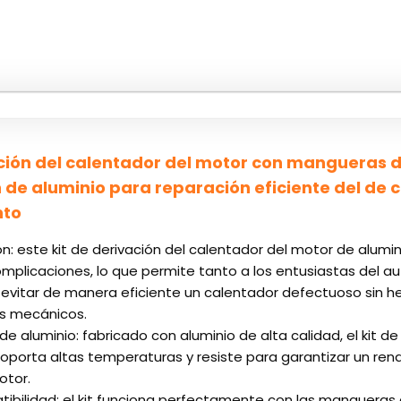
ación del calentador del motor con mangueras d
 de aluminio para reparación eficiente del de c
nto
ión: este kit de derivación del calentador del motor de alum
complicaciones, lo que permite tanto a los entusiastas del 
 evitar de manera eficiente un calentador defectuoso sin 
s mecánicos.
e aluminio: fabricado con aluminio de alta calidad, el kit d
soporta altas temperaturas y resiste para garantizar un ren
otor.
ibilidad: el kit funciona perfectamente con las mangueras