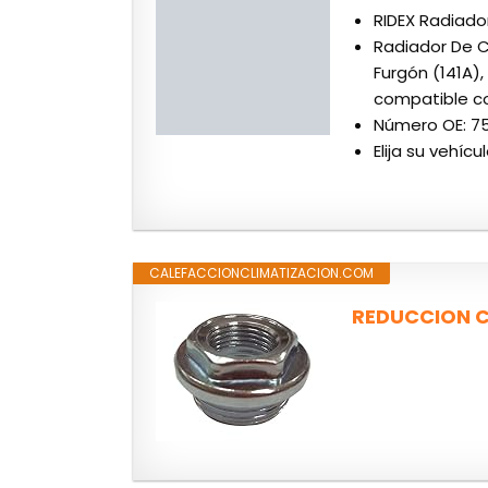
RIDEX Radiado
Radiador De C
Furgón (141A)
compatible co
Número OE: 75
Elija su vehíc
CALEFACCIONCLIMATIZACION.COM
REDUCCION CA