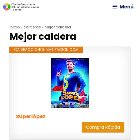
Saltar
Menú
al
Inicio
»
calderas
»
Mejor caldera
contenido
Mejor caldera
CALEFACCIONCLIMATIZACION.COM
Superlópez
Compra Rápida