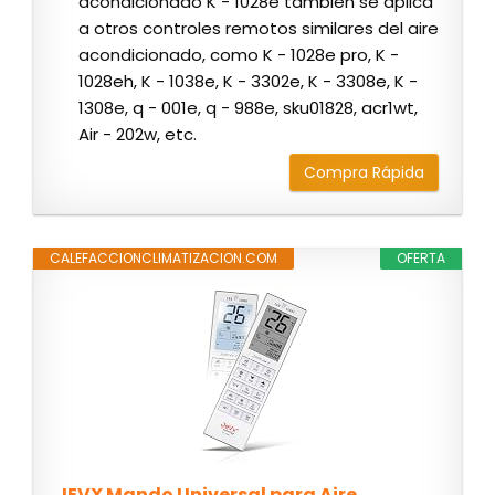
acondicionado K - 1028e también se aplica
a otros controles remotos similares del aire
acondicionado, como K - 1028e pro, K -
1028eh, K - 1038e, K - 3302e, K - 3308e, K -
1308e, q - 001e, q - 988e, sku01828, acr1wt,
Air - 202w, etc.
Compra Rápida
CALEFACCIONCLIMATIZACION.COM
OFERTA
JEVX Mando Universal para Aire