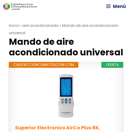
Saltar
Menú
al
Inicio
»
aire acondicionado
»
Mando de aire acondicionado
contenido
universal
Mando de aire
acondicionado universal
CALEFACCIONCLIMATIZACION.COM
OFERTA
Superior Electronics AirCo Plus 8K,