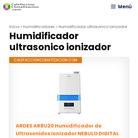
Saltar
Menú
al
Inicio
»
humidificadores
»
Humidificador ultrasonico ionizador
contenido
Humidificador
ultrasonico ionizador
CALEFACCIONCLIMATIZACION.COM
ARDES AR8U20 Humidificador de
Ultrasonidos Ionizador NEBULO DIGITAL