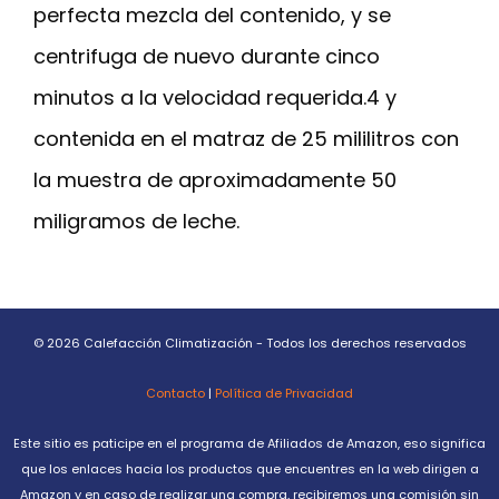
perfecta mezcla del contenido, y se
centrifuga de nuevo durante cinco
minutos a la velocidad requerida.4 y
contenida en el matraz de 25 mililitros con
la muestra de aproximadamente 50
miligramos de leche.
© 2026 Calefacción Climatización - Todos los derechos reservados
Contacto
|
Política de Privacidad
Este sitio es paticipe en el programa de Afiliados de Amazon, eso significa
que los enlaces hacia los productos que encuentres en la web dirigen a
Amazon y en caso de realizar una compra, recibiremos una comisión sin