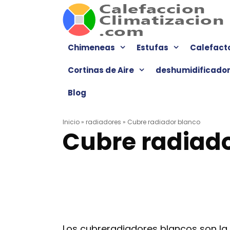
Saltar
al
contenido
Chimeneas
Estufas
Calefact
Cortinas de Aire
deshumidificado
Blog
Inicio
»
radiadores
»
Cubre radiador blanco
Cubre radiad
Los cubreradiadores blancos son la