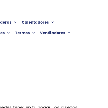
lderas
Calentadores
res
Termos
Ventiladores
edes tener en tu hogar. Los diseños