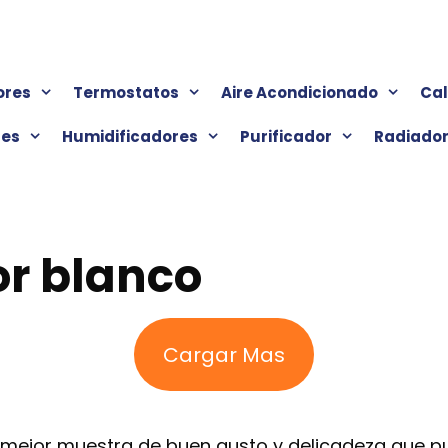
ores
Termostatos
Aire Acondicionado
Ca
res
Humidificadores
Purificador
Radiado
or blanco
Cargar Mas
 mejor muestra de buen gusto y delicadeza que pu