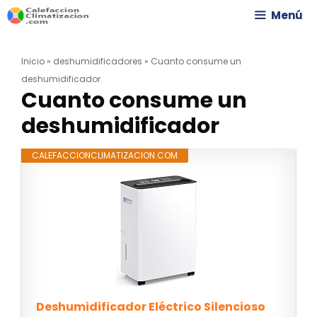
Saltar
Menú
al
Inicio
»
deshumidificadores
»
Cuanto consume un
contenido
deshumidificador
Cuanto consume un
deshumidificador
CALEFACCIONCLIMATIZACION.COM
Deshumidificador Eléctrico Silencioso