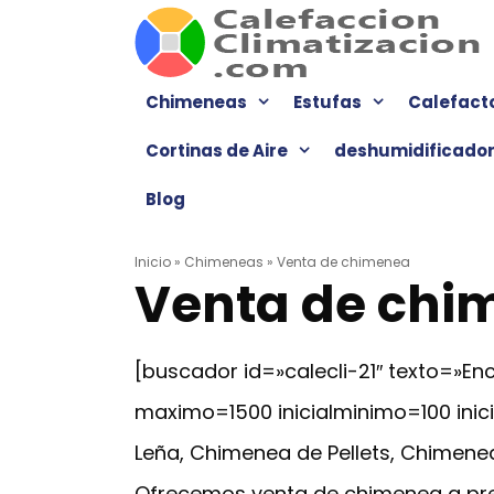
Saltar
al
contenido
Chimeneas
Estufas
Calefact
Cortinas de Aire
deshumidificado
Blog
Inicio
»
Chimeneas
»
Venta de chimenea
Venta de chi
[buscador id=»calecli-21″ texto=»
maximo=1500 inicialminimo=100 ini
Leña, Chimenea de Pellets, Chimenea
Ofrecemos venta de chimenea a prec