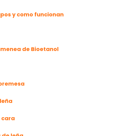
tipos y como funcionan
himenea de Bioetanol
obremesa
leña
 cara
 de leña