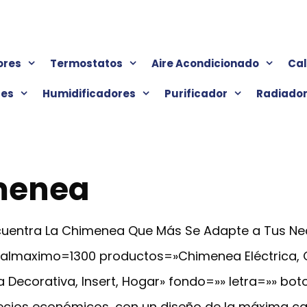
ores
Termostatos
Aire Acondicionado
Ca
res
Humidificadores
Purificador
Radiado
menea
Encuentra La Chimenea Que Más Se Adapte a Tus N
cialmaximo=1300 productos=»Chimenea Eléctrica,
 Decorativa, Insert, Hogar» fondo=»» letra=»» bot
ios económicos, con un diseño de la máxima cali