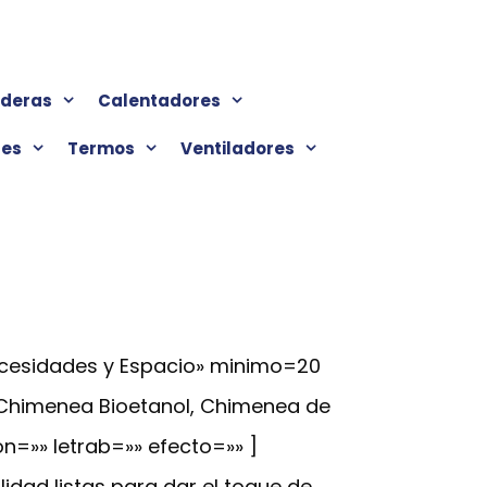
lderas
Calentadores
res
Termos
Ventiladores
ecesidades y Espacio» minimo=20
 Chimenea Bioetanol, Chimenea de
on=»» letrab=»» efecto=»» ]
dad listas para dar el toque de