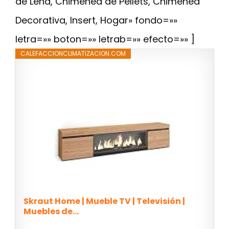
de Leña, Chimenea de Pellets, Chimenea
Decorativa, Insert, Hogar» fondo=»»
letra=»» boton=»» letrab=»» efecto=»» ]
CALEFACCIONCLIMATIZACION.COM
Skraut Home | Mueble TV | Televisión |
Muebles de...