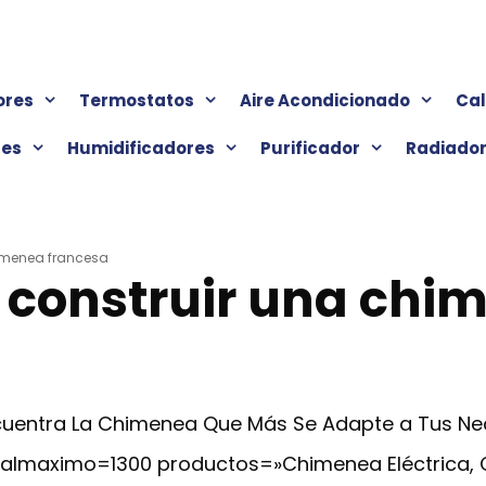
ores
Termostatos
Aire Acondicionado
Ca
res
Humidificadores
Purificador
Radiado
imenea francesa
 construir una chi
Encuentra La Chimenea Que Más Se Adapte a Tus N
cialmaximo=1300 productos=»Chimenea Eléctrica,