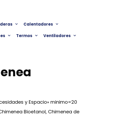
lderas
Calentadores
res
Termos
Ventiladores
menea
ecesidades y Espacio» minimo=20
 Chimenea Bioetanol, Chimenea de