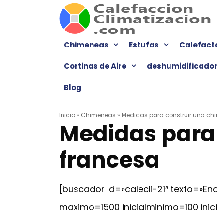
Saltar
al
contenido
Chimeneas
Estufas
Calefact
Cortinas de Aire
deshumidificado
Blog
Inicio
»
Chimeneas
»
Medidas para construir una ch
Medidas para
francesa
[buscador id=»calecli-21″ texto=»
maximo=1500 inicialminimo=100 ini