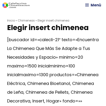
Saltar
Menú
al
Inicio
»
Chimeneas
»
Elegir insert chimenea
contenido
Elegir insert chimenea
[buscador id=»calecli-21″ texto=»Encuentra
La Chimenea Que Más Se Adapte a Tus
Necesidades y Espacio» minimo=20
maximo=1500 inicialminimo=100
inicialmaximo=1300 productos=»Chimenea
Eléctrica, Chimenea Bioetanol, Chimenea
de Leña, Chimenea de Pellets, Chimenea
Decorativa, Insert, Hogar» fondo=»»