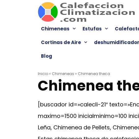
Saltar
al
contenido
Chimeneas
Estufas
Calefact
Cortinas de Aire
deshumidificado
Blog
Inicio
»
Chimeneas
»
Chimenea theca
Chimenea th
[buscador id=»calecli-21″ texto=»
maximo=1500 inicialminimo=100 ini
Leña, Chimenea de Pellets, Chimenea
Estas chimenea theca de calefaccio