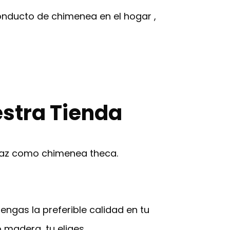
onducto de chimenea en el hogar ,
stra Tienda
icaz como chimenea theca.
gas la preferible calidad en tu
o madera, tu eliges.