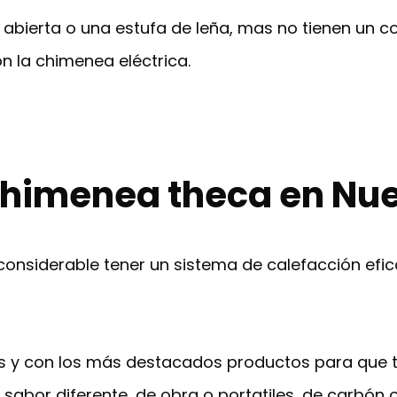
abierta o una estufa de leña, mas no tienen un c
n la chimenea eléctrica.
himenea theca en Nue
 considerable tener un sistema de calefacción ef
y con los más destacados productos para que ten
un sabor diferente, de obra o portatiles, de carbón 