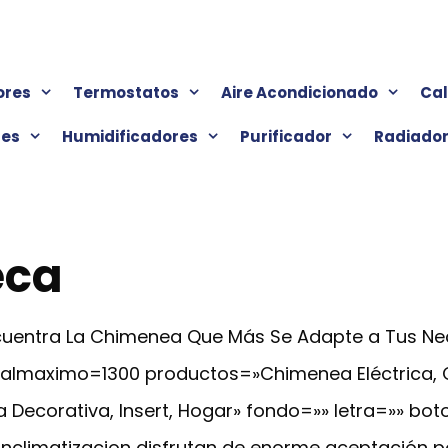
ores
Termostatos
Aire Acondicionado
Ca
res
Humidificadores
Purificador
Radiado
eca
Encuentra La Chimenea Que Más Se Adapte a Tus N
cialmaximo=1300 productos=»Chimenea Eléctrica,
 Decorativa, Insert, Hogar» fondo=»» letra=»» bot
nclimatizacion disfrutan de enorme aceptación por