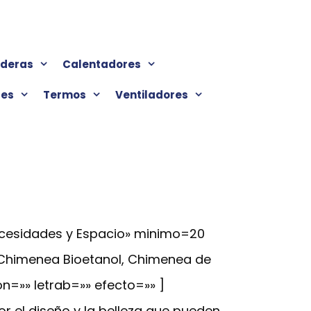
lderas
Calentadores
res
Termos
Ventiladores
ecesidades y Espacio» minimo=20
 Chimenea Bioetanol, Chimenea de
on=»» letrab=»» efecto=»» ]
 el diseño y la belleza que pueden