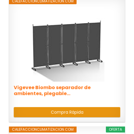
CALEFACCIONCLIMATIZACION.COM
Vigevee Biombo separador de
ambientes, plegable...
Compra Rápida
CALEFACCIONCLIMATIZACION.COM
OFERTA