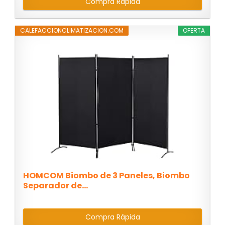
Compra Rápida
CALEFACCIONCLIMATIZACION.COM
OFERTA
HOMCOM Biombo de 3 Paneles, Biombo
Separador de...
Compra Rápida