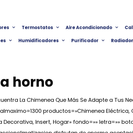
ores
Termostatos
Aire Acondicionado
Ca
res
Humidificadores
Purificador
Radiado
a horno
Encuentra La Chimenea Que Más Se Adapte a Tus N
cialmaximo=1300 productos=»Chimenea Eléctrica,
 Decorativa, Insert, Hogar» fondo=»» letra=»» bot
accionclimatizacion disfrutan de enorme aceptaci