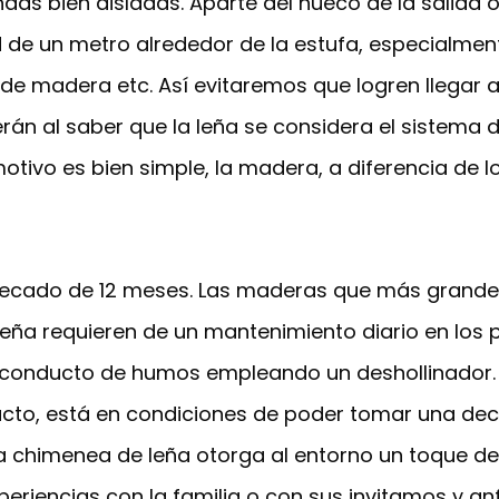
ndas bien aisladas. Aparte del hueco de la salida o
 de un metro alrededor de la estufa, especialment
de madera etc. Así evitaremos que logren llegar 
rán al saber que la leña se considera el sistema 
otivo es bien simple, la madera, a diferencia de l
secado de 12 meses. Las maderas que más grande a
leña requieren de un mantenimiento diario en los pe
el conducto de humos empleando un deshollinador
ucto, está en condiciones de poder tomar una de
na chimenea de leña otorga al entorno un toque d
eriencias con la familia o con sus invitamos y anfi