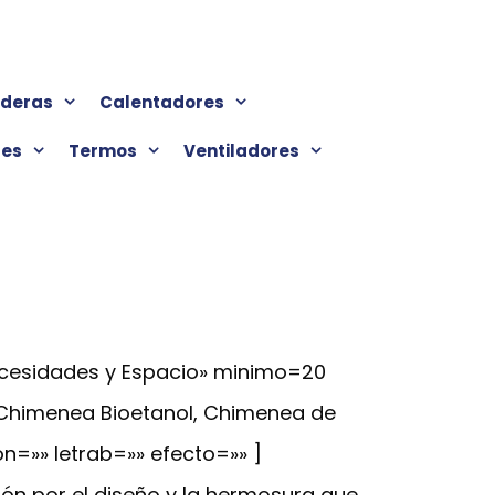
lderas
Calentadores
res
Termos
Ventiladores
ecesidades y Espacio» minimo=20
 Chimenea Bioetanol, Chimenea de
on=»» letrab=»» efecto=»» ]
ón por el diseño y la hermosura que