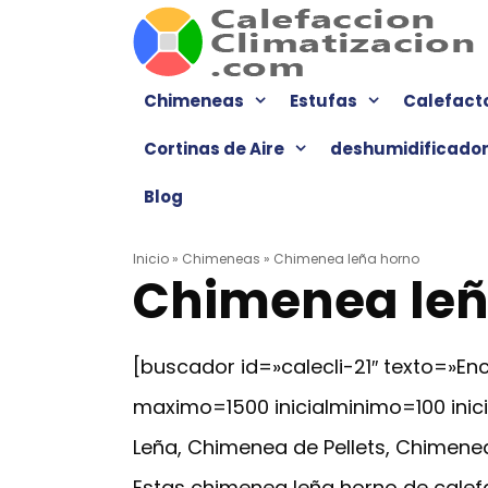
Saltar
al
contenido
Chimeneas
Estufas
Calefact
Cortinas de Aire
deshumidificado
Blog
Inicio
»
Chimeneas
»
Chimenea leña horno
Chimenea leñ
[buscador id=»calecli-21″ texto=»
maximo=1500 inicialminimo=100 ini
Leña, Chimenea de Pellets, Chimenea
Estas chimenea leña horno de calef