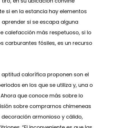
 tiro, en su ubicación convine
e si en la estancia hay elementos
a aprender si se escapa alguna
de calefacción más respetuoso, si lo
os carburantes fósiles, es un recurso
ptitud calorífica proponen son el
riodos en los que se utiliza y, una o
. Ahora que conoce más sobre lo
cisión sobre comprarnos chimeneas
e decoración armonioso y cálido,
triones. “El inconveniente es que las