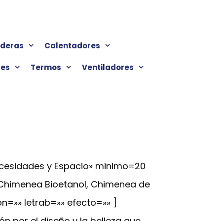
lderas
Calentadores
res
Termos
Ventiladores
ecesidades y Espacio» minimo=20
 Chimenea Bioetanol, Chimenea de
on=»» letrab=»» efecto=»» ]
 por el diseño y la belleza que