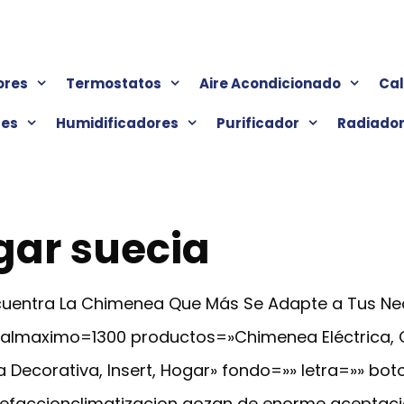
ores
Termostatos
Aire Acondicionado
Ca
res
Humidificadores
Purificador
Radiado
ar suecia
Encuentra La Chimenea Que Más Se Adapte a Tus N
cialmaximo=1300 productos=»Chimenea Eléctrica,
 Decorativa, Insert, Hogar» fondo=»» letra=»» bot
efaccionclimatizacion gozan de enorme aceptación