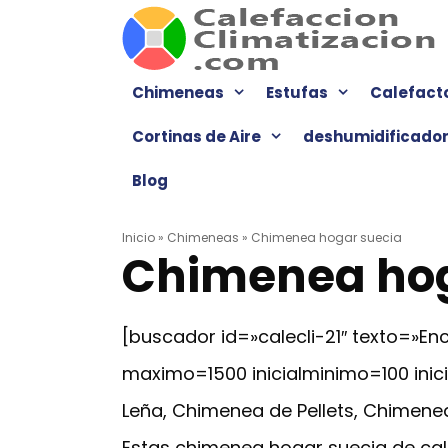
Saltar
al
contenido
Chimeneas
Estufas
Calefact
Cortinas de Aire
deshumidificado
Blog
Inicio
»
Chimeneas
»
Chimenea hogar suecia
Chimenea hog
[buscador id=»calecli-21″ texto=»
maximo=1500 inicialminimo=100 ini
Leña, Chimenea de Pellets, Chimenea
Estas chimenea hogar suecia de cal