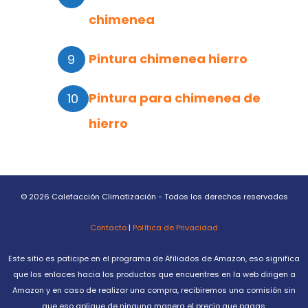
chimenea
Pintura chimenea hierro
Pintura para chimenea de
hierro
© 2026 Calefacción Climatización - Todos los derechos reservados
Contacto
|
Política de Privacidad
Este sitio es paticipe en el programa de Afiliados de Amazon, eso significa
que los enlaces hacia los productos que encuentres en la web dirigen a
Amazon y en caso de realizar una compra, recibiremos una comisión sin
que eso aplique de ninguna manera el precio que pagas.