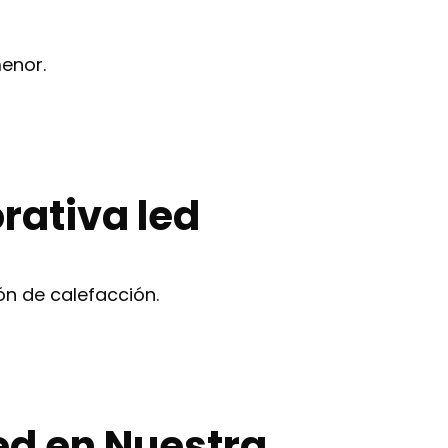
enor.
rativa led
ón de calefacción.
ed en Nuestra