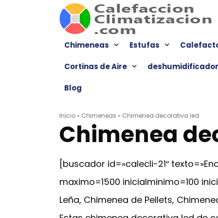
Saltar
al
contenido
Chimeneas
Estufas
Calefact
Cortinas de Aire
deshumidificado
Blog
Inicio
»
Chimeneas
»
Chimenea decorativa led
Chimenea dec
[buscador id=»calecli-21″ texto=»
maximo=1500 inicialminimo=100 ini
Leña, Chimenea de Pellets, Chimenea
Estas chimenea decorativa led de ca