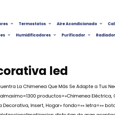
ores
Termostatos
Aire Acondicionado
Ca
res
Humidificadores
Purificador
Radiado
orativa led
Encuentra La Chimenea Que Más Se Adapte a Tus N
cialmaximo=1300 productos=»Chimenea Eléctrica,
 Decorativa, Insert, Hogar» fondo=»» letra=»» bot
lefaccionclimatizacion disfrutan de gran aceptaci