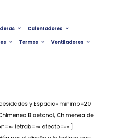
lderas
Calentadores
res
Termos
Ventiladores
ecesidades y Espacio» minimo=20
 Chimenea Bioetanol, Chimenea de
on=»» letrab=»» efecto=»» ]
ón por el diseño y la belleza que