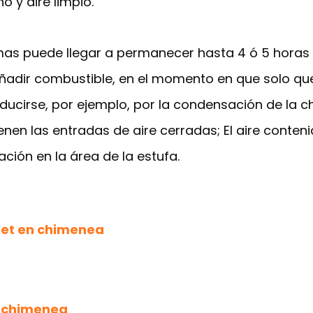
o y aire limpio.
, mas puede llegar a permanecer hasta 4 ó 5 hor
e añadir combustible, en el momento en que solo q
ucirse, por ejemplo, por la condensación de la 
enen las entradas de aire cerradas; El aire cont
ción en la área de la estufa.
let en chimenea
 chimenea