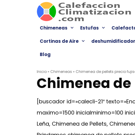
Saltar
al
contenido
Chimeneas
Estufas
Calefact
Cortinas de Aire
deshumidificado
Blog
Inicio
»
Chimeneas
»
Chimenea de pellets precio fujis
Chimenea de pe
[buscador id=»calecli-21″ texto=»
maximo=1500 inicialminimo=100 ini
Leña, Chimenea de Pellets, Chimenea
Brindamos chimenea de pellets preci