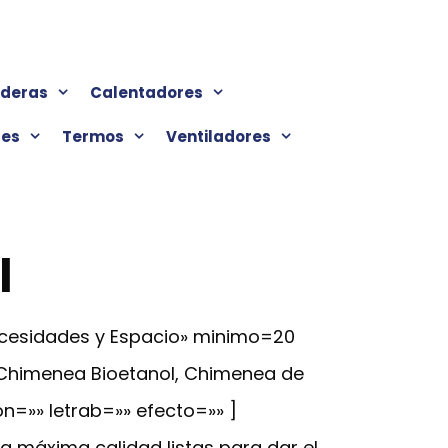
lderas
Calentadores
res
Termos
Ventiladores
l
ecesidades y Espacio» minimo=20
 Chimenea Bioetanol, Chimenea de
on=»» letrab=»» efecto=»» ]
a máxima calidad listas para dar el