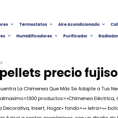
ores
Termostatos
Aire Acondicionado
Ca
res
Humidificadores
Purificador
Radiado
ol
llets precio fujiso
Encuentra La Chimenea Que Más Se Adapte a Tus N
cialmaximo=1300 productos=»Chimenea Eléctrica,
 Decorativa, Insert, Hogar» fondo=»» letra=»» bot
o fujisol a costes económicos, con un diseño de l