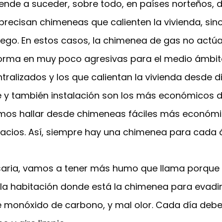
tiende a suceder, sobre todo, en países norteños,
 precisan chimeneas que calienten la vivienda, s
uego. En estos casos, la chimenea de gas no actú
forma en muy poco agresivas para el medio ámbito
alizados y los que calientan la vivienda desde d
e y también instalación son los más económicos 
amos hallar desde chimeneas fáciles más económ
acios. Así, siempre hay una chimenea para cada ám
esaria, vamos a tener más humo que llama porque 
de la habitación donde está la chimenea para evadi
e monóxido de carbono, y mal olor. Cada día debe