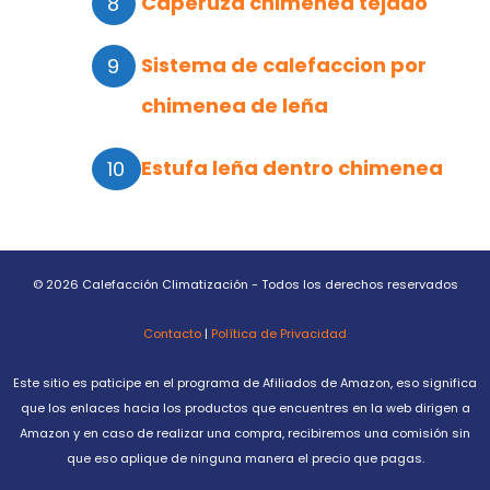
Caperuza chimenea tejado
Sistema de calefaccion por
chimenea de leña
Estufa leña dentro chimenea
© 2026 Calefacción Climatización - Todos los derechos reservados
Contacto
|
Política de Privacidad
Este sitio es paticipe en el programa de Afiliados de Amazon, eso significa
que los enlaces hacia los productos que encuentres en la web dirigen a
Amazon y en caso de realizar una compra, recibiremos una comisión sin
que eso aplique de ninguna manera el precio que pagas.