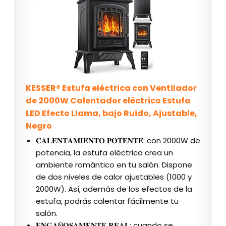
KESSER® Estufa eléctrica con Ventilador
de 2000W Calentador eléctrico Estufa
LED Efecto Llama, bajo Ruido, Ajustable,
Negro
𝐂𝐀𝐋𝐄𝐍𝐓𝐀𝐌𝐈𝐄𝐍𝐓𝐎 𝐏𝐎𝐓𝐄𝐍𝐓𝐄: con 2000W de
potencia, la estufa eléctrica crea un
ambiente romántico en tu salón. Dispone
de dos niveles de calor ajustables (1000 y
2000W). Así, además de los efectos de la
estufa, podrás calentar fácilmente tu
salón.
𝐄𝐍𝐆𝐀Ñ𝐎𝐒𝐀𝐌𝐄𝐍𝐓𝐄 𝐑𝐄𝐀𝐋: cuando se