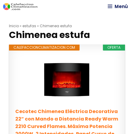
Saltar
Menú
al
Inicio
»
estufas
»
Chimenea estufa
contenido
Chimenea estufa
CALEFACCIONCLIMATIZACION.COM
OFERTA
Cecotec Chimenea Eléctrica Decorativa
22” con Mando a Distancia Ready Warm
2210 Curved Flames. Máxima Potencia
2000W, 2 Intensidades, Panel Curvo de