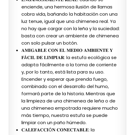
enciende, una hermosa ilusión de llamas
cobra vida, bañando la habitación con una
luz tenue, igual que una chimenea real. Ya
no hay que cargar con la leña y la suciedad:
basta con crear un ambiente de chimenea
con solo pulsar un botón.
𝐀𝐌𝐈𝐆𝐀𝐁𝐋𝐄 𝐂𝐎𝐍 𝐄𝐋 𝐌𝐄𝐃𝐈𝐎 𝐀𝐌𝐁𝐈𝐄𝐍𝐓𝐄 𝐘
𝐅Á𝐂𝐈𝐋 𝐃𝐄 𝐋𝐈𝐌𝐏𝐈𝐀𝐑: la estufa ecológica se
adapta fácilmente a la toma de corriente
y, por lo tanto, está lista para su uso.
Encender y esperar que prenda fuego,
combinado con el desarrollo del humo,
formará parte de la historia. Mientras que
la limpieza de una chimenea de leña o de
una chimenea empotrada requiere mucho
más tiempo, nuestra estufa se puede
limpiar con un paño húmedo.
𝐂𝐀𝐋𝐄𝐅𝐀𝐂𝐂𝐈Ó𝐍 𝐂𝐎𝐍𝐄𝐂𝐓𝐀𝐁𝐋𝐄: la