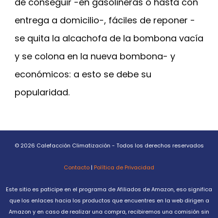
de conseguir -en gasolineras o hasta con
entrega a domicilio-, fáciles de reponer -
se quita la alcachofa de la bombona vacía
y se colona en la nueva bombona- y
económicos: a esto se debe su
popularidad.
© 2026 Calefacción Climatización - Todos los derechos reservados
Contacto
|
Política de Privacidad
Este sitio es paticipe en el programa de Afiliados de Amazon, eso significa
que los enlaces hacia los productos que encuentres en la web dirigen a
Amazon y en caso de realizar una compra, recibiremos una comisión sin