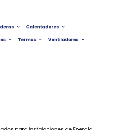
lderas
Calentadores
res
Termos
Ventiladores
ados para instalaciones de Energía