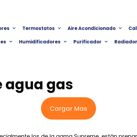
ores
Termostatos
Aire Acondicionado
Ca
res
Humidificadores
Purificador
Radiado
e agua gas
Cargar Mas
pecialmente los de la gama Supreme, están prepar