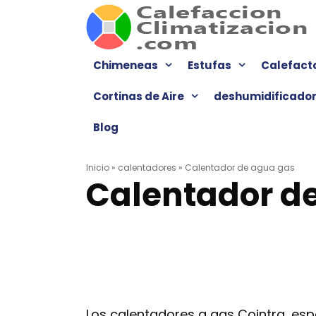
Saltar
al
contenido
Chimeneas
Estufas
Calefact
Cortinas de Aire
deshumidificado
Blog
Inicio
»
calentadores
»
Calentador de agua gas
Calentador d
Los calentadores a gas Cointra, es