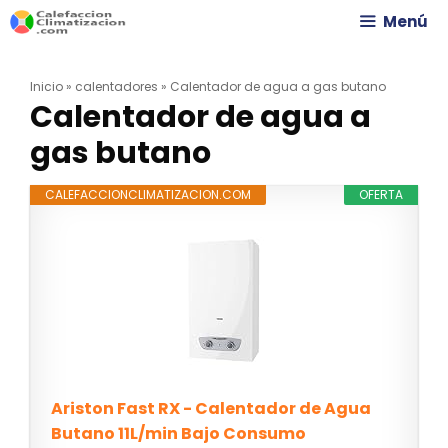
Saltar
Menú
al
Inicio
»
calentadores
»
Calentador de agua a gas butano
contenido
Calentador de agua a
gas butano
CALEFACCIONCLIMATIZACION.COM
OFERTA
Ariston Fast RX - Calentador de Agua
Butano 11L/min Bajo Consumo