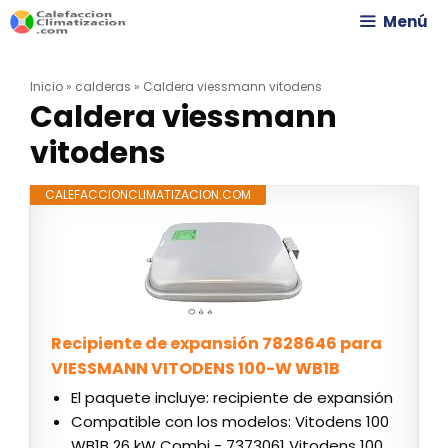
Saltar
Menú
al
Inicio
»
calderas
»
Caldera viessmann vitodens
contenido
Caldera viessmann
vitodens
CALEFACCIONCLIMATIZACION.COM
Recipiente de expansión 7828646 para
VIESSMANN VITODENS 100-W WB1B
El paquete incluye: recipiente de expansión
Compatible con los modelos: Vitodens 100
WB1B 26 kW Combi - 7373061 Vitodens 100