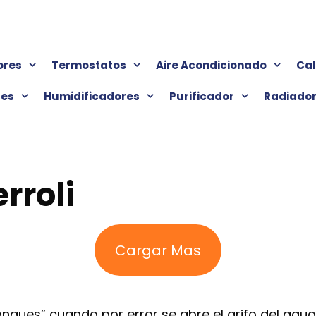
ores
Termostatos
Aire Acondicionado
Ca
res
Humidificadores
Purificador
Radiado
rroli
Cargar Mas
ranques” cuando por error se abre el grifo del agu