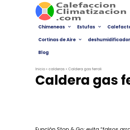
Saltar
al
contenido
Chimeneas
Estufas
Calefact
Cortinas de Aire
deshumidificado
Blog
Inicio
»
calderas
»
Caldera gas ferroli
Caldera gas fe
Función Stop & Go: evita “falsos ar