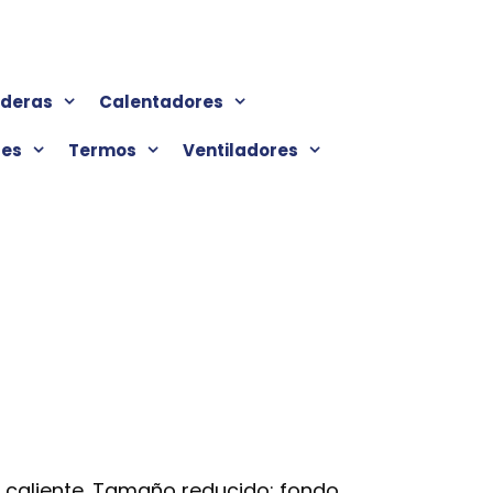
lderas
Calentadores
res
Termos
Ventiladores
a caliente. Tamaño reducido: fondo