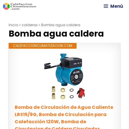
Saltar
Menú
al
Inicio
»
calderas
»
Bomba agua caldera
contenido
Bomba agua caldera
CALEFACCIONCLIMATIZACION.COM
Bomba de Circulación de Agua Caliente
LRS15/9G, Bomba de Circulación para
Calefacción 120W, Bomba de
Circulacion de Caldera Circulador