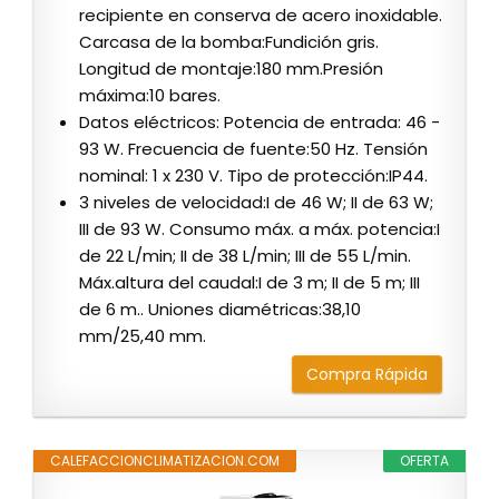
recipiente en conserva de acero inoxidable.
Carcasa de la bomba:Fundición gris.
Longitud de montaje:180 mm.Presión
máxima:10 bares.
Datos eléctricos: Potencia de entrada: 46 -
93 W. Frecuencia de fuente:50 Hz. Tensión
nominal: 1 x 230 V. Tipo de protección:IP44.
3 niveles de velocidad:I de 46 W; II de 63 W;
III de 93 W. Consumo máx. a máx. potencia:I
de 22 L/min; II de 38 L/min; III de 55 L/min.
Máx.altura del caudal:I de 3 m; II de 5 m; III
de 6 m.. Uniones diamétricas:38,10
mm/25,40 mm.
Compra Rápida
CALEFACCIONCLIMATIZACION.COM
OFERTA