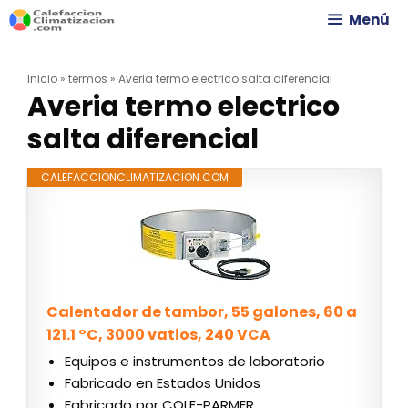
Saltar
Menú
al
Inicio
»
termos
»
Averia termo electrico salta diferencial
contenido
Averia termo electrico
salta diferencial
CALEFACCIONCLIMATIZACION.COM
Calentador de tambor, 55 galones, 60 a
121.1 °C, 3000 vatios, 240 VCA
Equipos e instrumentos de laboratorio
Fabricado en Estados Unidos
Fabricado por COLE-PARMER