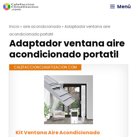
Saltar
Menú
al
Inicio
»
aire acondicionado
»
Adaptador ventana aire
contenido
acondicionado portatil
Adaptador ventana aire
acondicionado portatil
CALEFACCIONCLIMATIZACION.COM
Kit Ventana Aire Acondicionado